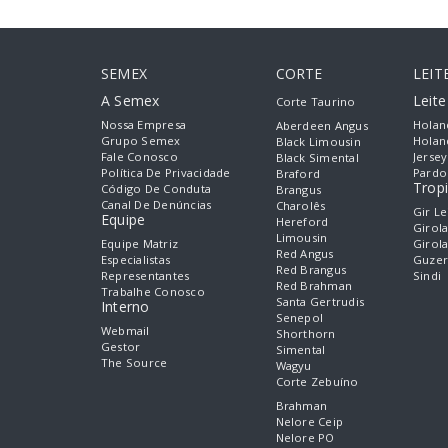
SEMEX
CORTE
LEIT
A Semex
Leit
Corte Taurino
Nossa Empresa
Holan
Aberdeen Angus
Grupo Semex
Holan
Black Limousin
Fale Conosco
Jersey
Black Simental
Política De Privacidade
Pardo
Braford
Tropi
Código De Conduta
Brangus
Canal De Denúncias
Charolês
Gir Le
Equipe
Hereford
Girol
Limousin
Equipe Matriz
Girol
Red Angus
Especialistas
Guzer
Red Brangus
Representantes
Sindi
Red Brahman
Trabalhe Conosco
Santa Gertrudis
Interno
Senepol
Webmail
Shorthorn
Gestor
Simental
The Source
Wagyu
Corte Zebuíno
Brahman
Nelore Ceip
Nelore PO