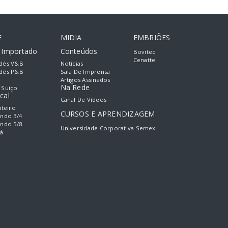
E
MIDIA
EMBRIÕES
e Importado
Conteúdos
Boviteq
Cenatte
dês V&B
Notícias
dês P&B
Sala De Imprensa
Artigos Assinados
Na Rede
 Suiço
cal
Canal De Vídeos
iteiro
CURSOS E APRENDIZAGEM
ando 3/4
ando 5/8
Universidade Corporativa Semex
á