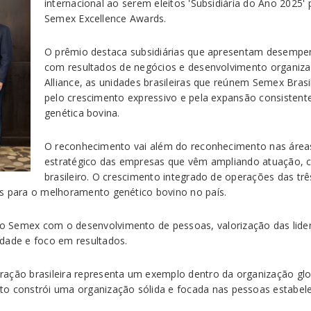
internacional ao serem eleitos 'Subsidiária do Ano 2025'
Semex Excellence Awards.
O prêmio destaca subsidiárias que apresentam desempe
com resultados de negócios e desenvolvimento organizac
Alliance, as unidades brasileiras que reúnem Semex Bras
pelo crescimento expressivo e pela expansão consisten
genética bovina.
O reconhecimento vai além do reconhecimento nas áre
estratégico das empresas que vêm ampliando atuação, 
brasileiro. O crescimento integrado de operações das t
as para o melhoramento genético bovino no país.
 Semex com o desenvolvimento de pessoas, valorização das lider
dade e foco em resultados.
ção brasileira representa um exemplo dentro da organização global
to constrói uma organização sólida e focada nas pessoas estabel