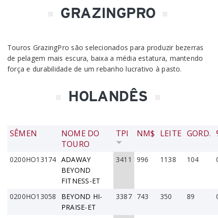
GRAZINGPRO
Touros GrazingPro são selecionados para produzir bezerras
de pelagem mais escura, baixa a média estatura, mantendo
força e durabilidade de um rebanho lucrativo à pasto.
HOLANDÊS
SÊMEN
NOME DO
TPI
NM$
LEITE
GORD.
TOURO
0200HO13174
ADAWAY
3411
996
1138
104
BEYOND
FITNESS-ET
0200HO13058
BEYOND HI-
3387
743
350
89
PRAISE-ET