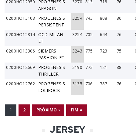
0200HO12950
PROGENESIS
3270
813
718
76
ARAGON
0200HO13108
PROGENESIS
3254
743
808
86
PERSISTENT
0200HO12814
OCD MILAN-
3254
705
644
76
ET
0200HO13306
SIEMERS
3243
775
723
75
PASHION-ET
0200HO12669
PROGENESIS
3190
773
121
88
THRILLER
0200HO12762
PROGENESIS
3135
706
787
76
LOLIROCK
PÁGINAS
1
2
PRÓXIMO ›
FIM »
JERSEY