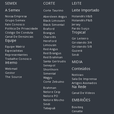
SEMEX
CORTE
LEITE
A Semex
Leite Importado
Corte Taurino
Nossa Empresa
Holandês V&B
Aberdeen Angus
Grupo Semex
Holandês P&B
Black Limousin
Fale Conosco
Jersey
Black Simental
Política De Privacidade
Pardo Suiço
Braford
Tropical
Código De Conduta
Brangus
Canal De Denúncias
Charolês
Gir Leiteiro
Equipe
Hereford
Girolando 3/4
Limousin
Equipe Matriz
Girolando 5/8
Red Angus
Especialistas
Guzerá
Red Brangus
Representantes
Sindi
Red Brahman
Trabalhe Conosco
Santa Gertrudis
MIDIA
Interno
Senepol
Conteúdos
Webmail
Shorthorn
Gestor
Simental
Notícias
The Source
Wagyu
Sala De Imprensa
Corte Zebuíno
Artigos Assinados
Na Rede
Brahman
Nelore Ceip
Canal De Vídeos
Nelore PO
EMBRIÕES
Nelore Mocho
Sindi
Boviteq
Tabapuã
Cenatte