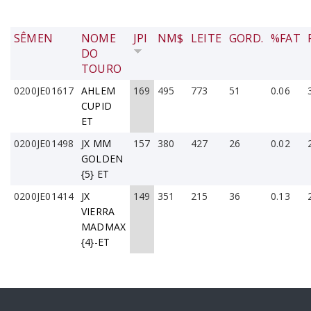
SÊMEN
NOME
JPI
NM$
LEITE
GORD.
%FAT
DO
TOURO
0200JE01617
AHLEM
169
495
773
51
0.06
CUPID
ET
0200JE01498
JX MM
157
380
427
26
0.02
GOLDEN
{5} ET
0200JE01414
JX
149
351
215
36
0.13
VIERRA
MADMAX
{4}-ET