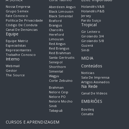
Nossa Empresa
Holandês V&B
Aberdeen Angus
Grupo Semex
Holandês P&B
Black Limousin
Fale Conosco
Jersey
Black Simental
Política De Privacidade
Pardo Suiço
Braford
Tropical
Código De Conduta
Brangus
Canal De Denúncias
Charolês
Gir Leiteiro
Equipe
Hereford
Girolando 3/4
Limousin
Equipe Matriz
Girolando 5/8
Red Angus
Especialistas
Guzerá
Red Brangus
Representantes
Sindi
Red Brahman
Trabalhe Conosco
Santa Gertrudis
MIDIA
Interno
Senepol
Conteúdos
Webmail
Shorthorn
Gestor
Simental
Notícias
The Source
Wagyu
Sala De Imprensa
Corte Zebuíno
Artigos Assinados
Na Rede
Brahman
Nelore Ceip
Canal De Vídeos
Nelore PO
EMBRIÕES
Nelore Mocho
Sindi
Boviteq
Tabapuã
Cenatte
CURSOS E APRENDIZAGEM