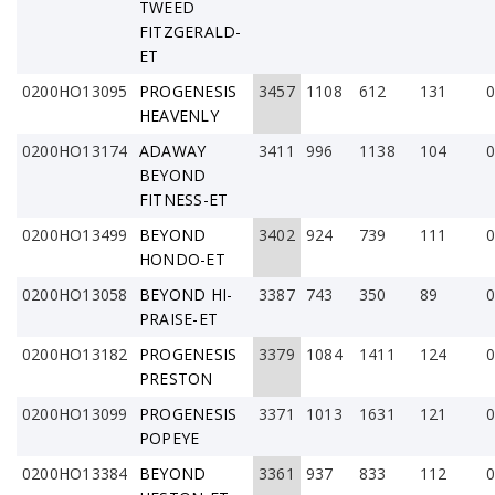
TWEED
FITZGERALD-
ET
0200HO13095
PROGENESIS
3457
1108
612
131
0
HEAVENLY
0200HO13174
ADAWAY
3411
996
1138
104
0
BEYOND
FITNESS-ET
0200HO13499
BEYOND
3402
924
739
111
0
HONDO-ET
0200HO13058
BEYOND HI-
3387
743
350
89
0
PRAISE-ET
0200HO13182
PROGENESIS
3379
1084
1411
124
0
PRESTON
0200HO13099
PROGENESIS
3371
1013
1631
121
0
POPEYE
0200HO13384
BEYOND
3361
937
833
112
0