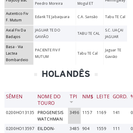
Playboy Bac
Hemingway
Peedro Moreira
Mogul ET
Autentico Fiv
Edank TE Jabaquara
C.A. Sansão
Tabu TE Cal
F. Mutum
Axial Fiv Da
JAGUAR TE DO
S.C. UAÇAI
TABU TE CAL
Badajos
GAVIÃO
JAGUAR
Basa - Via
PACIENTE FIV F
Jaguar TE
Lactea
Tabu TE Cal
MUTUM
Gavião
Bombardeio
HOLANDÊS
SÊMEN
NOME DO
TPI
NM$
LEITE
GORD.
TOURO
0200HO13135
PROGENESIS
3496
1157
1169
141
0
WATCHMAN
0200HO13597
EILDON-
3485
904
1559
111
0