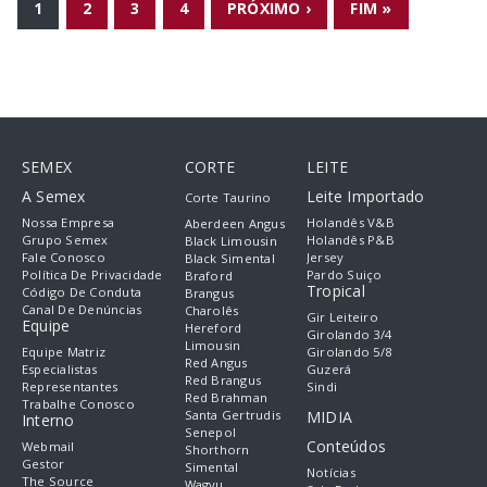
1
2
3
4
PRÓXIMO ›
FIM »
SEMEX
CORTE
LEITE
A Semex
Leite Importado
Corte Taurino
Nossa Empresa
Holandês V&B
Aberdeen Angus
Grupo Semex
Holandês P&B
Black Limousin
Fale Conosco
Jersey
Black Simental
Política De Privacidade
Pardo Suiço
Braford
Tropical
Código De Conduta
Brangus
Canal De Denúncias
Charolês
Gir Leiteiro
Equipe
Hereford
Girolando 3/4
Limousin
Equipe Matriz
Girolando 5/8
Red Angus
Especialistas
Guzerá
Red Brangus
Representantes
Sindi
Red Brahman
Trabalhe Conosco
Santa Gertrudis
MIDIA
Interno
Senepol
Conteúdos
Webmail
Shorthorn
Gestor
Simental
Notícias
The Source
Wagyu