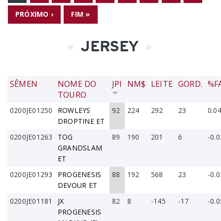
PRÓXIMO ›
FIM »
JERSEY
SÊMEN
NOME DO
JPI
NM$
LEITE
GORD.
%F
TOURO
0200JE01250
ROWLEYS
92
224
292
23
0.0
DROPTINE ET
0200JE01263
TOG
89
190
201
6
-0.0
GRANDSLAM
ET
0200JE01293
PROGENESIS
88
192
568
23
-0.0
DEVOUR ET
0200JE01181
JX
82
8
-145
-17
-0.0
PROGENESIS