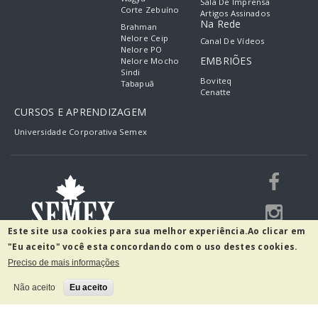
Sala De Imprensa
Corte Zebuíno
Artigos Assinados
Na Rede
Brahman
Nelore Ceip
Canal De Vídeos
Nelore PO
EMBRIÕES
Nelore Mocho
Sindi
Boviteq
Tabapuã
Cenatte
CURSOS E APRENDIZAGEM
Universidade Corporativa Semex
Este site usa cookies para sua melhor experiência.
Ao clicar em
"Eu aceito" você esta concordando com o uso destes cookies.
Preciso de mais informações
R. Guilherme Scharf, 2520 - Fidélis
Blumenau - SC, 89060-001
Não aceito
Eu aceito
(47) 3231-0400