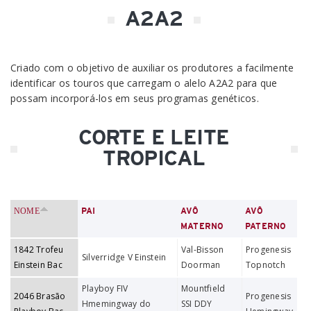
A2A2
Criado com o objetivo de auxiliar os produtores a facilmente
identificar os touros que carregam o alelo A2A2 para que
possam incorporá-los em seus programas genéticos.
CORTE E LEITE
TROPICAL
NOME
PAI
AVÔ
AVÔ
MATERNO
PATERNO
1842 Trofeu
Val-Bisson
Progenesis
Silverridge V Einstein
Einstein Bac
Doorman
Topnotch
Playboy FIV
Mountfield
2046 Brasão
Progenesis
Hmemingway do
SSI DDY