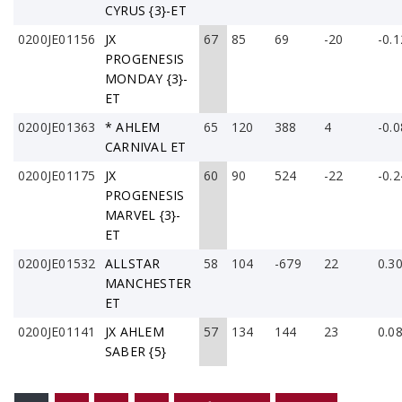
CYRUS {3}-ET
0200JE01156
JX
67
85
69
-20
-0.1
PROGENESIS
MONDAY {3}-
ET
0200JE01363
* AHLEM
65
120
388
4
-0.0
CARNIVAL ET
0200JE01175
JX
60
90
524
-22
-0.2
PROGENESIS
MARVEL {3}-
ET
0200JE01532
ALLSTAR
58
104
-679
22
0.3
MANCHESTER
ET
0200JE01141
JX AHLEM
57
134
144
23
0.0
SABER {5}
PÁGINAS