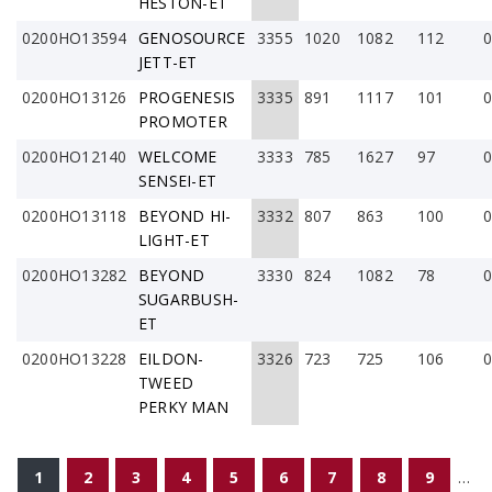
HESTON-ET
0200HO13594
GENOSOURCE
3355
1020
1082
112
0
JETT-ET
0200HO13126
PROGENESIS
3335
891
1117
101
0
PROMOTER
0200HO12140
WELCOME
3333
785
1627
97
0
SENSEI-ET
0200HO13118
BEYOND HI-
3332
807
863
100
0
LIGHT-ET
0200HO13282
BEYOND
3330
824
1082
78
0
SUGARBUSH-
ET
0200HO13228
EILDON-
3326
723
725
106
0
TWEED
PERKY MAN
PÁGINAS
1
2
3
4
5
6
7
8
9
…